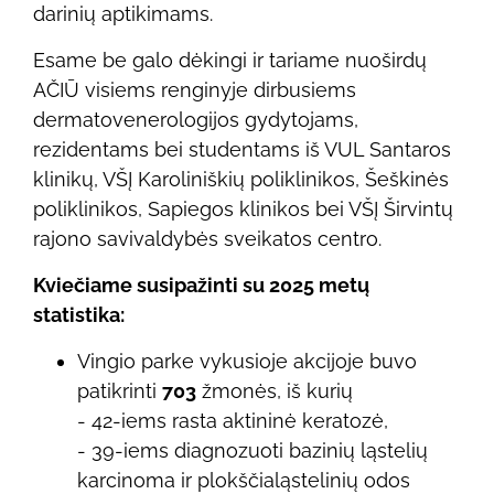
darinių aptikimams.
Esame be galo dėkingi ir tariame nuoširdų
AČIŪ visiems renginyje dirbusiems
dermatovenerologijos gydytojams,
rezidentams bei studentams iš VUL Santaros
klinikų, VŠĮ Karoliniškių poliklinikos, Šeškinės
poliklinikos, Sapiegos klinikos bei VŠĮ Širvintų
rajono savivaldybės sveikatos centro.
Kviečiame susipažinti su 2025 metų
statistika:
Vingio parke vykusioje akcijoje buvo
patikrinti
703
žmonės, iš kurių
- 42-iems rasta aktininė keratozė,
- 39-iems diagnozuoti bazinių ląstelių
karcinoma ir plokščialąstelinių odos