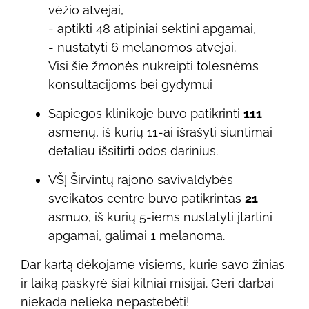
vėžio atvejai,
- aptikti 48 atipiniai sektini apgamai,
- nustatyti 6 melanomos atvejai.
Visi šie žmonės nukreipti tolesnėms
konsultacijoms bei gydymui
Sapiegos klinikoje buvo patikrinti
111
asmenų, iš kurių 11-ai išrašyti siuntimai
detaliau išsitirti odos darinius.
VŠĮ Širvintų rajono savivaldybės
sveikatos centre buvo patikrintas
21
asmuo, iš kurių 5-iems nustatyti įtartini
apgamai, galimai 1 melanoma.
Dar kartą dėkojame visiems, kurie savo žinias
ir laiką paskyrė šiai kilniai misijai. Geri darbai
niekada nelieka nepastebėti!